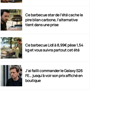
Ce barbecue star de l’été cache le
pire bilan carbone, l’alternative
tient dans une prise
Ce barbecue Lidl à 8,99€ pèse 1,54
kg et vous suivra partout cet été
J’ai failli commander le Galaxy S26
FE… jusqu’à voir son prix affiché en
boutique