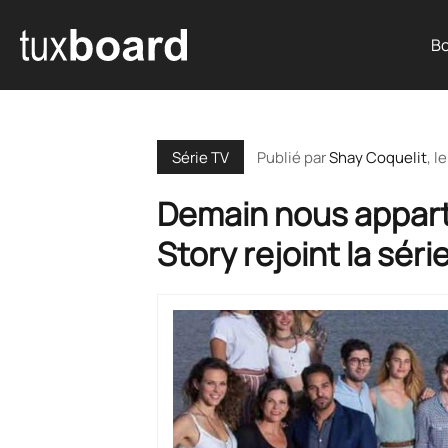
Bo
Publié par
Shay Coquelit
, l
Série TV
Demain nous apparti
Story rejoint la série