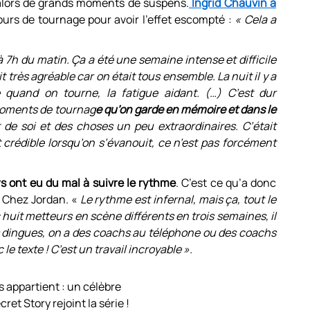
 alors de grands moments de suspens.
Ingrid Chauvin a
 jours de tournage pour avoir l’effet escompté :
« Cela a
.
’à 7h du matin. Ça a été une semaine intense et difficile
rès agréable car on était tous ensemble. La nuit il y a
 quand on tourne, la fatigue aidant. (…) C’est dur
moments de tournag
e qu’on garde en mémoire et dans le
 de soi et des choses un peu extraordinaires. C’était
oit crédible lorsqu’on s’évanouit, ce n’est pas forcément
 ont eu du mal à suivre le rythme
. C’est ce qu’a donc
e Chez Jordan. «
Le rythme est infernal, mais ça, tout le
c huit metteurs en scène différents en trois semaines, il
s dingues, on a des coachs au téléphone ou des coachs
le texte ! C’est un travail incroyable ».