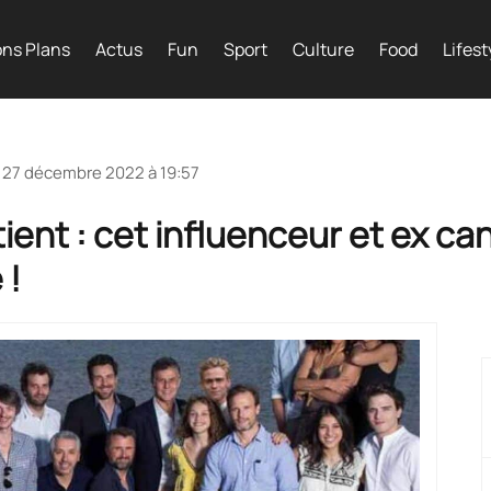
ns Plans
Actus
Fun
Sport
Culture
Food
Lifest
e
27 décembre 2022 à 19:57
ent : cet influenceur et ex ca
 !