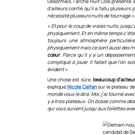
Désormais, l’arche Huit Clos présente
d’ailleurs confié qu’il a fallu plusieurs
nécessité plusieurs nuits de tournage »
« Et pour le coup de vraies nuits, jusqu
physiquement. Et en même temps c’était t
toujours une atmosphère particulière
physiquement mais ce sont aussi des 
cœur
. Parce qu’il y a un dépassement
compliqué à jouer. Il fallait que l’on s
évident ».
Une chose est sûre,
beaucoup d’acteurs
expliqué
Nicole Calfan
sur le plateau d
monde vous le dira. Moi, j’ai tourné ave
y a trois plateaux. On bosse comme de
qui vous suivent jusqu’aux toilettes avec 