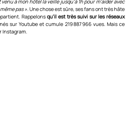
st venu à mon hôtel la veille jusqu’à 1h pour m’aider avec
t même pas ».
Une chose est sûre, ses fans ont très hâte
ppartient. Rappelons
qu’il est très suivi sur les réseaux
bonnés sur Youtube et cumule 219 887 966 vues. Mais ce
ur Instagram.