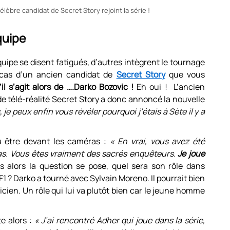
lèbre candidat de Secret Story rejoint la série !
quipe
uipe se disent fatigués, d’autres intègrent le tournage
e cas d’un ancien candidat de
Secret Story
que vous
‘il s’agit alors de ….Darko Bozovic !
Eh oui ! L’ancien
 de télé-réalité Secret Story a donc annoncé la nouvelle
 je peux enfin vous révéler pourquoi j’étais à Sète il y a
lu être devant les caméras :
« En vrai, vous avez été
pas. Vous êtes vraiment des sacrés enquêteurs.
Je joue
is alors la question se pose, quel sera son rôle dans
TF1 ? Darko a tourné avec Sylvain Moreno. Il pourrait bien
ricien. Un rôle qui lui va plutôt bien car le jeune homme
e alors :
« J’ai rencontré Adher qui joue dans la série,