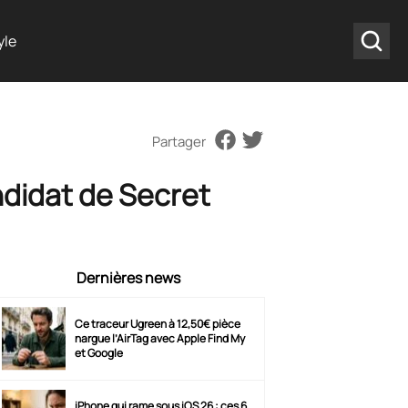
yle
Partager
ndidat de Secret
Dernières news
Ce traceur Ugreen à 12,50€ pièce
nargue l’AirTag avec Apple Find My
et Google
iPhone qui rame sous iOS 26 : ces 6