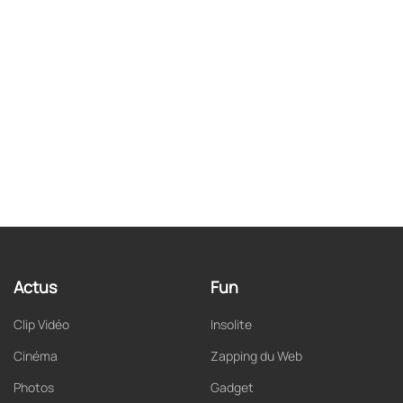
Actus
Fun
Clip Vidéo
Insolite
Cinéma
Zapping du Web
Photos
Gadget