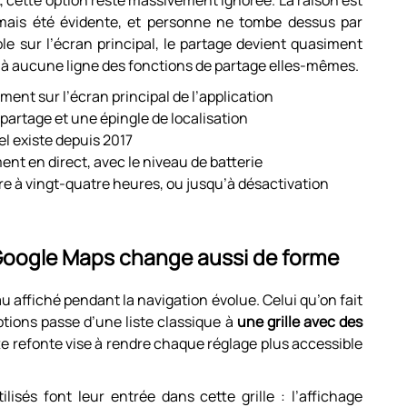
t
, cette option reste massivement ignorée. La raison est
amais été évidente, et personne ne tombe dessus par
e sur l’écran principal, le partage devient quasiment
hé à aucune ligne des fonctions de partage elles-mêmes.
ment sur l’écran principal de l’application
artage et une épingle de localisation
el existe depuis 2017
nt en direct, avec le niveau de batterie
re à vingt-quatre heures, ou jusqu’à désactivation
Google Maps change aussi de forme
 affiché pendant la navigation évolue. Celui qu’on fait
ptions passe d’une liste classique à
une grille avec des
te refonte vise à rendre chaque réglage plus accessible
isés font leur entrée dans cette grille : l’affichage