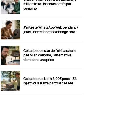
milliard d’utilisateurs actifs par
semaine
J’ai testé WhatsApp Web pendant 7
jours : cette fonction change tout
Ce barbecue star de l’été cache le
pire bilan carbone, l’alternative
tient dans une prise
Ce barbecue Lidl à 8,99€ pèse 1,54
kg et vous suivra partout cet été