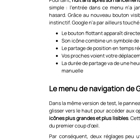
Pourtant,
huit ans après son lancemen
simple : l’entrée dans ce menu n’a j
hasard. Grâce au nouveau bouton visibl
instinctif. Google n’a par ailleurs touc
Le bouton flottant apparaît directe
Son icône combine un symbole de p
Le partage de position en temps ré
Vos proches voient votre déplaceme
La durée de partage va de une heu
manuelle
Le menu de navigation de 
Dans la même version de test, le panneau
glisser vers le haut pour accéder aux o
icônes plus grandes et plus lisibles
. Cet
du premier coup d’œil.
Par conséquent, deux réglages peu util