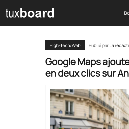
Bo
Publié par
La rédact
High-Tech/Web
Google Maps ajoute 
en deux clics sur A