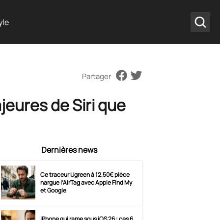
yle
Partager
jeures de Siri que
Dernières news
Ce traceur Ugreen à 12,50€ pièce
nargue l’AirTag avec Apple Find My
et Google
iPhone qui rame sous iOS 26 : ces 6