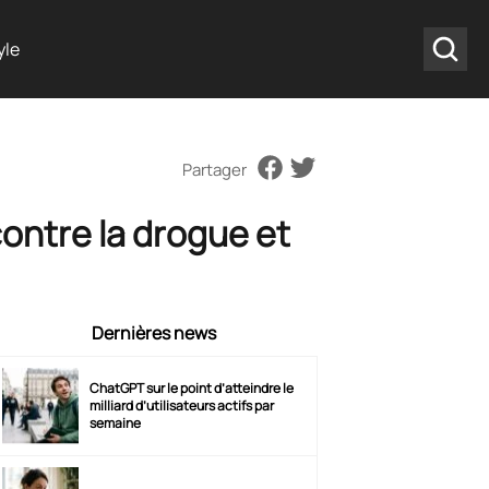
yle
Partager
ontre la drogue et
Dernières news
ChatGPT sur le point d’atteindre le
milliard d’utilisateurs actifs par
semaine