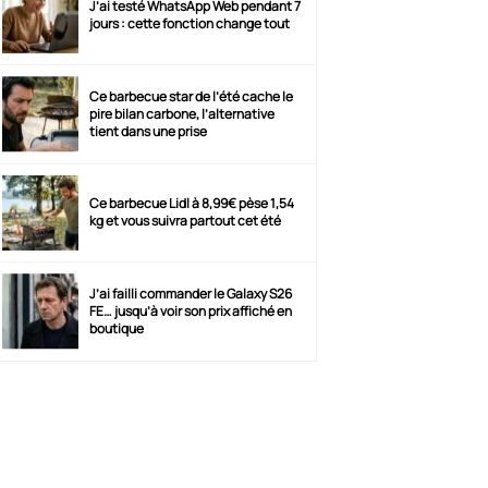
J’ai testé WhatsApp Web pendant 7
jours : cette fonction change tout
Ce barbecue star de l’été cache le
pire bilan carbone, l’alternative
tient dans une prise
Ce barbecue Lidl à 8,99€ pèse 1,54
kg et vous suivra partout cet été
J’ai failli commander le Galaxy S26
FE… jusqu’à voir son prix affiché en
boutique