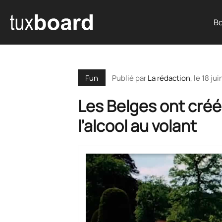
Bo
Publié par
La rédaction
, le
18 jui
Fun
Les Belges ont créé
l’alcool au volant