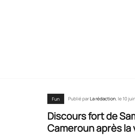
Publié par
La rédaction
, le
10 jui
Fun
Discours fort de Sa
Cameroun après la v