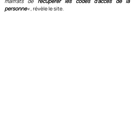
malfrats de
récupérer les codes d’accès de la
personne
«
, révèle le site.