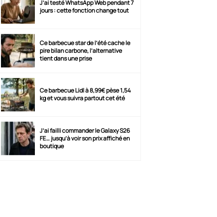
J’ai testé WhatsApp Web pendant 7
jours : cette fonction change tout
Ce barbecue star de l’été cache le
pire bilan carbone, l’alternative
tient dans une prise
Ce barbecue Lidl à 8,99€ pèse 1,54
kg et vous suivra partout cet été
J’ai failli commander le Galaxy S26
FE… jusqu’à voir son prix affiché en
boutique