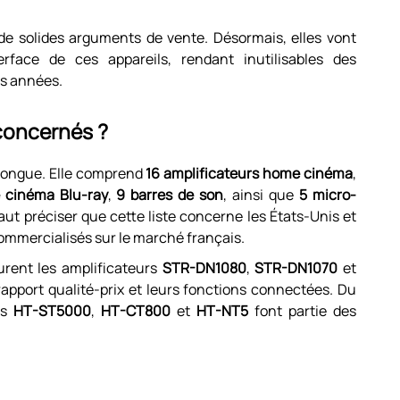
 de solides arguments de vente. Désormais, elles vont
erface de ces appareils, rendant inutilisables des
es années.
concernés ?
t longue. Elle comprend
16 amplificateurs home cinéma
,
 cinéma Blu-ray
,
9 barres de son
, ainsi que
5 micro-
 faut préciser que cette liste concerne les États-Unis et
ommercialisés sur le marché français.
urent les amplificateurs
STR-DN1080
,
STR-DN1070
et
rapport qualité-prix et leurs fonctions connectées. Du
es
HT-ST5000
,
HT-CT800
et
HT-NT5
font partie des