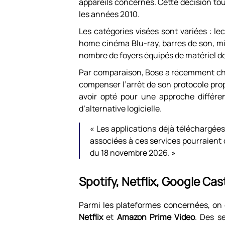
appareils concernés. Cette décision t
les années 2010.
Les catégories visées sont variées : l
home cinéma Blu-ray, barres de son, m
nombre de foyers équipés de matériel d
Par comparaison, Bose a récemment cho
compenser l’arrêt de son protocole prop
avoir opté pour une approche différen
d’alternative logicielle.
« Les applications déjà téléchargées 
associées à ces services pourraient d
du 18 novembre 2026. »
Spotify, Netflix, Google Cas
Parmi les plateformes concernées, o
Netflix
et
Amazon Prime Video
. Des s