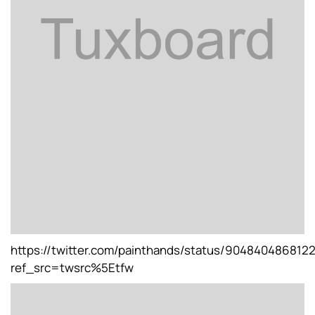
https://twitter.com/painthands/status/904840486812
ref_src=twsrc%5Etfw