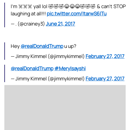
I'm ☠️☠️☠️ yall lol 🤣🤣🤣😂😂😂🤣🤣🤣 & can't STOP
laughing at all!!!
pic.twitter.com/ItarwS6ITu
— . (@crainey3)
June 21, 2017
Hey
@realDonaldTrump
u up?
— Jimmy Kimmel (@jimmykimmel)
February 27, 2017
@realDonaldTrump
#Merylsayshi
— Jimmy Kimmel (@jimmykimmel)
February 27, 2017