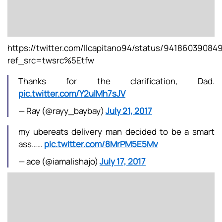
https://twitter.com/Ilcapitano94/status/9418603908
ref_src=twsrc%5Etfw
Thanks for the clarification, Dad.
pic.twitter.com/Y2ulMh7sJV
— Ray (@rayy_baybay)
July 21, 2017
my ubereats delivery man decided to be a smart
ass……
pic.twitter.com/8MrPM5E5Mv
— ace (@iamalishajo)
July 17, 2017