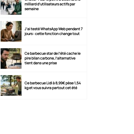
milliard d’utilisateurs actifs par
semaine
J’ai testé WhatsApp Web pendant 7
jours : cette fonction change tout
Ce barbecue star de l’été cache le
pire bilan carbone, l’alternative
tient dans une prise
Ce barbecue Lidl à 8,99€ pèse 1,54
kg et vous suivra partout cet été