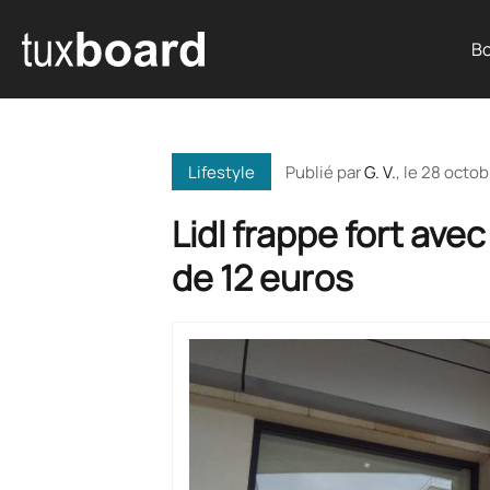
Bo
Publié par
G. V.
, le
28 octob
Lifestyle
Lidl frappe fort ave
de 12 euros