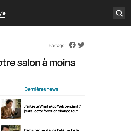
yle
Partager
votre salon à moins
Dernières news
J’ai testé WhatsApp Web pendant 7
jours : cette fonction change tout
Ce barbecue star de l’été cache le