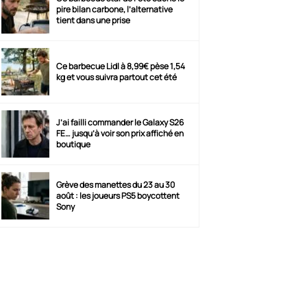
pire bilan carbone, l’alternative
tient dans une prise
Ce barbecue Lidl à 8,99€ pèse 1,54
kg et vous suivra partout cet été
J’ai failli commander le Galaxy S26
FE… jusqu’à voir son prix affiché en
boutique
Grève des manettes du 23 au 30
août : les joueurs PS5 boycottent
Sony