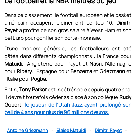
Le football et la NBA maîtres du jeu
Dans ce classement, le football européen et le basket
américain occupent pleinement ce top 10.
Dimitri
Payet
a profité de son gros salaire à West Ham et son
bel Euro pour gonfler son porte-monnaie.
D’une manière générale, les footballeurs ont été
gâtés dans différents championnats : la France pour
Matuidi,
l’Angleterre pour Payet et
Nasri,
l’Allemagne
pour
Ribéry,
l’Espagne pour
Benzema
et
Griezmann
et
l’Italie pour
Pogba.
Enfin,
Tony Parker
est indétrônable depuis quatre ans.
Il devrait toutefois céder sa place à son collègue
Rudy
Gobert,
le joueur de l’Utah Jazz ayant prolongé son
bail de 4 ans pour plus de 96 millions d’euros.
Antoine Griezmann
-
Blaise Matuidi
-
Dimitri Payet
-