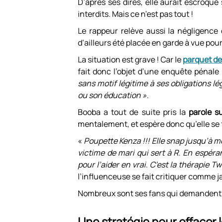
D’après ses dires, elle aurait escroqu
interdits. Mais ce n’est pas tout !
Le rappeur relève aussi la négligence
d’ailleurs été placée en garde à vue pou
La situation est grave ! Car le
parquet d
fait donc l’objet d’une enquête pénale
sans motif légitime à ses obligations lé
ou son éducation ».
Booba a tout de suite pris la
parole su
mentalement, et espère donc qu’elle se 
«
Poupette Kenza !!! Elle snap jusqu’à 
victime de mari qui sert à R
.
En espérant
pour l’aider en vrai. C’est la thérapie Tw
l’influenceuse se fait critiquer comme j
Nombreux sont ses fans qui demandent à 
Une stratégie pour effacer