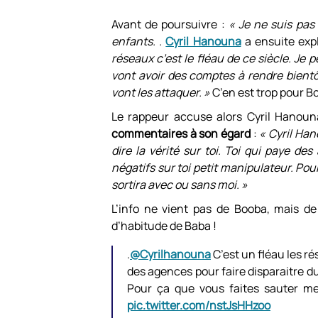
Avant de poursuivre :
« Je ne suis pas
enfants. .
Cyril Hanouna
a ensuite exp
réseaux c’est le fléau de ce siècle. Je 
vont avoir des comptes à rendre bientôt
vont les attaquer. »
C’en est trop pour B
Le rappeur accuse alors Cyril Hanou
commentaires à son égard
:
« Cyril Han
dire la vérité sur toi. Toi qui paye de
négatifs sur toi petit manipulateur. Pou
sortira avec ou sans moi. »
L’info ne vient pas de Booba, mais d
d’habitude de Baba !
.
@Cyrilhanouna
C’est un fléau les ré
des agences pour faire disparaitre du
Pour ça que vous faites sauter me
pic.twitter.com/nstJsHHzoo