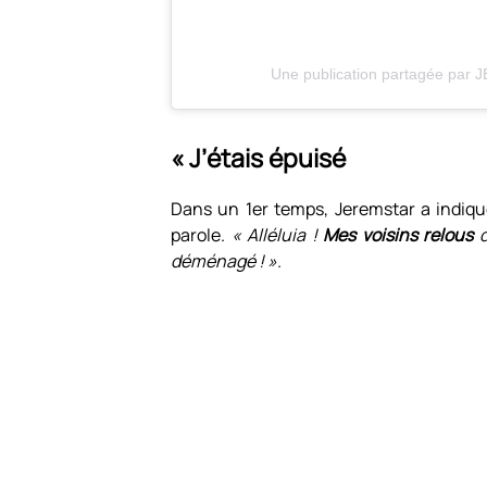
Une publication partagée par
« J’étais épuisé
Dans un 1er temps, Jeremstar a indiqué
parole.
« Alléluia !
Mes voisins relous
d
déménagé ! »
.