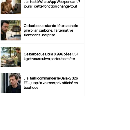
J’ai testé WhatsApp Web pendant 7
jours : cette fonction change tout
Ce barbecue star de l’été cache le
pire bilan carbone, l’alternative
tient dans une prise
Ce barbecue Lidl à 8,99€ pèse 1,54
kg et vous suivra partout cet été
J’ai failli commander le Galaxy S26
FE… jusqu’à voir son prix affiché en
boutique