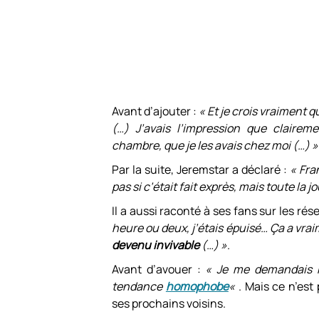
Avant d’ajouter :
« Et je crois vraiment qu
(…) J’avais l’impression que claire
chambre, que je les avais chez moi (…) »
Par la suite, Jeremstar a déclaré :
« Fra
pas si c’était fait exprès, mais toute la
Il a aussi raconté à ses fans sur les ré
heure ou deux, j’étais épuisé… Ça a vra
devenu invivable
(…) »
.
Avant d’avouer :
« Je me demandais m
tendance
homophobe
«
. Mais ce n’es
ses prochains voisins.