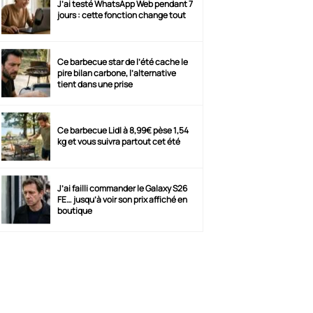
J’ai testé WhatsApp Web pendant 7
jours : cette fonction change tout
Ce barbecue star de l’été cache le
pire bilan carbone, l’alternative
tient dans une prise
Ce barbecue Lidl à 8,99€ pèse 1,54
kg et vous suivra partout cet été
J’ai failli commander le Galaxy S26
FE… jusqu’à voir son prix affiché en
boutique