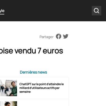
yle
Partager
oise vendu 7 euros
Dernières news
ChatGPT sur le point d’atteindre le
milliard d’utilisateurs actifs par
semaine